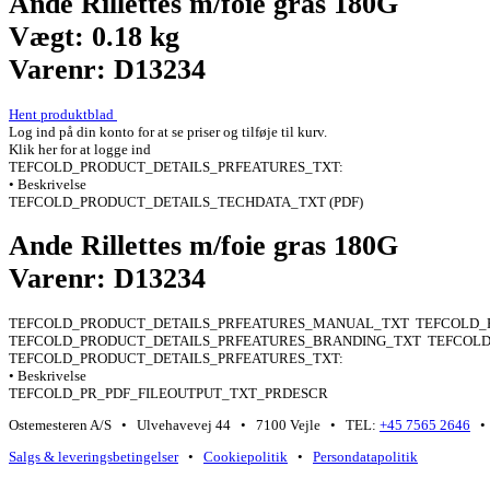
Ande Rillettes m/foie gras 180G
Vægt: 0.18 kg
Varenr: D13234
Hent produktblad
Log ind på din konto for at se priser og tilføje til kurv.
Klik her for at logge ind
TEFCOLD_PRODUCT_DETAILS_PRFEATURES_TXT:
• Beskrivelse
TEFCOLD_PRODUCT_DETAILS_TECHDATA_TXT (PDF)
Ande Rillettes m/foie gras 180G
Varenr: D13234
TEFCOLD_PRODUCT_DETAILS_PRFEATURES_MANUAL_TXT
TEFCOLD_
TEFCOLD_PRODUCT_DETAILS_PRFEATURES_BRANDING_TXT
TEFCOLD
TEFCOLD_PRODUCT_DETAILS_PRFEATURES_TXT:
• Beskrivelse
TEFCOLD_PR_PDF_FILEOUTPUT_TXT_PRDESCR
Ostemesteren A/S • Ulvehavevej 44 • 7100 Vejle • TEL:
+45 7565 2646
• 
Salgs & leveringsbetingelser
•
Cookiepolitik
•
Persondatapolitik