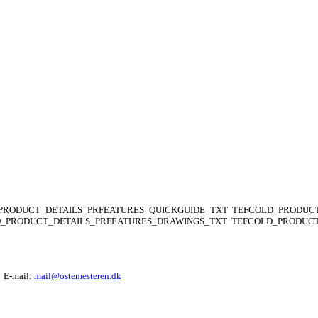
PRODUCT_DETAILS_PRFEATURES_QUICKGUIDE_TXT
TEFCOLD_PRODUCT
_PRODUCT_DETAILS_PRFEATURES_DRAWINGS_TXT
TEFCOLD_PRODUCT
E-mail:
mail@ostemesteren.dk