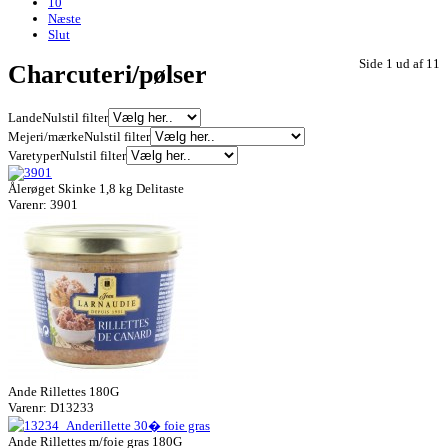
10
Næste
Slut
Side 1 ud af 11
Charcuteri/pølser
Lande
Nulstil filter
Mejeri/mærke
Nulstil filter
Varetyper
Nulstil filter
Ålerøget Skinke 1,8 kg Delitaste
Varenr: 3901
Ande Rillettes 180G
Varenr: D13233
Ande Rillettes m/foie gras 180G