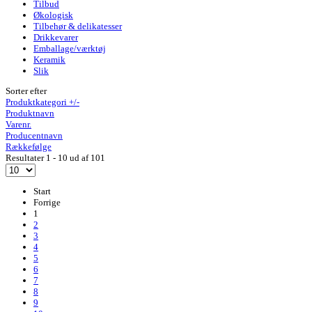
Tilbud
Økologisk
Tilbehør & delikatesser
Drikkevarer
Emballage/værktøj
Keramik
Slik
Sorter efter
Produktkategori +/-
Produktnavn
Varenr.
Producentnavn
Rækkefølge
Resultater 1 - 10 ud af 101
Start
Forrige
1
2
3
4
5
6
7
8
9