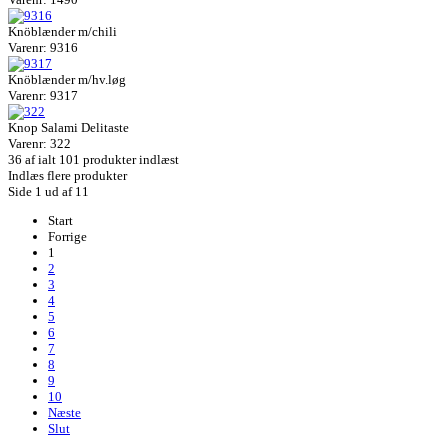
Knöblænder m/chili
Varenr: 9316
Knöblænder m/hv.løg
Varenr: 9317
Knop Salami Delitaste
Varenr: 322
36
af ialt 101 produkter indlæst
Indlæs flere produkter
Side 1 ud af 11
Start
Forrige
1
2
3
4
5
6
7
8
9
10
Næste
Slut