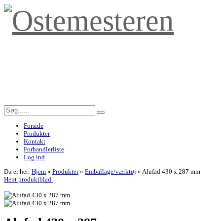
Forside
Produkter
Kontakt
Forhandlerliste
Log ind
Du er her:
Hjem
»
Produkter
»
Emballage/værktøj
»
Alufad 430 x 287 mm
Hent produktblad
<< Tilbage til forrige side