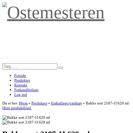
Forside
Produkter
Kontakt
Forhandlerliste
Log ind
Du er her:
Hjem
»
Produkter
»
Emballage/værktøj
»
Bakke sort 2187-1I 620 ml
Hent produktblad
<< Tilbage til forrige side