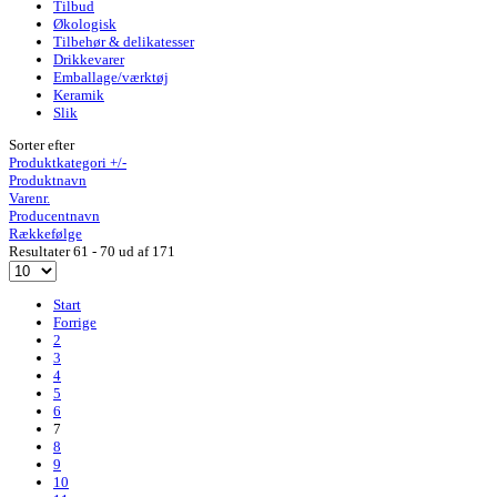
Tilbud
Økologisk
Tilbehør & delikatesser
Drikkevarer
Emballage/værktøj
Keramik
Slik
Sorter efter
Produktkategori +/-
Produktnavn
Varenr.
Producentnavn
Rækkefølge
Resultater 61 - 70 ud af 171
Start
Forrige
2
3
4
5
6
7
8
9
10