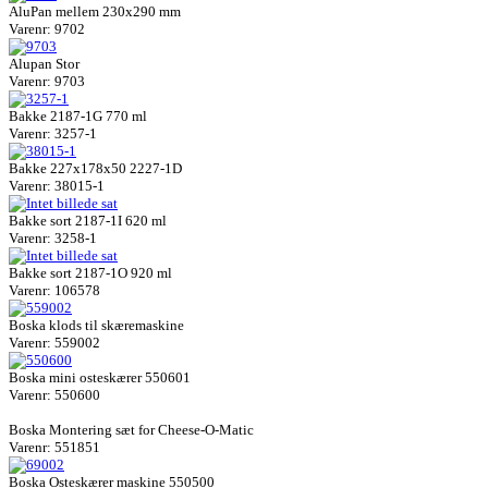
AluPan mellem 230x290 mm
Varenr: 9702
Alupan Stor
Varenr: 9703
Bakke 2187-1G 770 ml
Varenr: 3257-1
Bakke 227x178x50 2227-1D
Varenr: 38015-1
Bakke sort 2187-1I 620 ml
Varenr: 3258-1
Bakke sort 2187-1O 920 ml
Varenr: 106578
Boska klods til skæremaskine
Varenr: 559002
Boska mini osteskærer 550601
Varenr: 550600
Boska Montering sæt for Cheese-O-Matic
Varenr: 551851
Boska Osteskærer maskine 550500