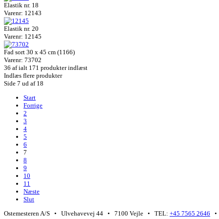
Elastik nr. 18
Varenr: 12143
Elastik nr. 20
Varenr: 12145
Fad sort 30 x 45 cm (1166)
Varenr: 73702
36
af ialt 171 produkter indlæst
Indlæs flere produkter
Side 7 ud af 18
Start
Forrige
2
3
4
5
6
7
8
9
10
11
Næste
Slut
Ostemesteren A/S • Ulvehavevej 44 • 7100 Vejle • TEL:
+45 7565 2646
• 