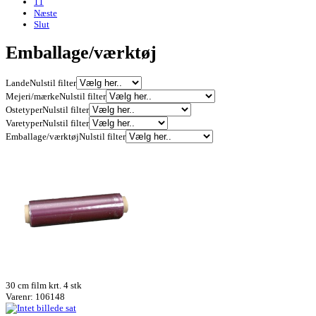
11
Næste
Slut
Emballage/værktøj
Lande
Nulstil filter
Mejeri/mærke
Nulstil filter
Ostetyper
Nulstil filter
Varetyper
Nulstil filter
Emballage/værktøj
Nulstil filter
30 cm film krt. 4 stk
Varenr: 106148