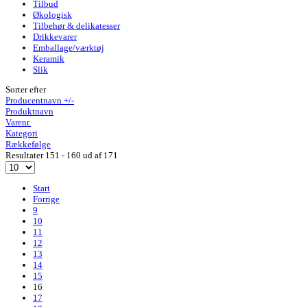
Tilbud
Økologisk
Tilbehør & delikatesser
Drikkevarer
Emballage/værktøj
Keramik
Slik
Sorter efter
Producentnavn +/-
Produktnavn
Varenr.
Kategori
Rækkefølge
Resultater 151 - 160 ud af 171
Start
Forrige
9
10
11
12
13
14
15
16
17