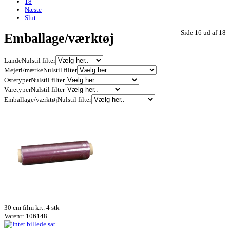
18
Næste
Slut
Side 16 ud af 18
Emballage/værktøj
Lande
Nulstil filter
Mejeri/mærke
Nulstil filter
Ostetyper
Nulstil filter
Varetyper
Nulstil filter
Emballage/værktøj
Nulstil filter
30 cm film krt. 4 stk
Varenr: 106148