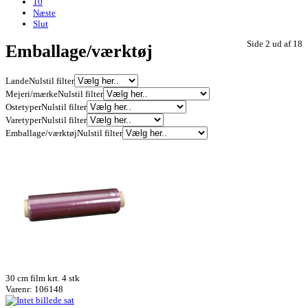
10
Næste
Slut
Side 2 ud af 18
Emballage/værktøj
Lande
Nulstil filter
Mejeri/mærke
Nulstil filter
Ostetyper
Nulstil filter
Varetyper
Nulstil filter
Emballage/værktøj
Nulstil filter
30 cm film krt. 4 stk
Varenr: 106148