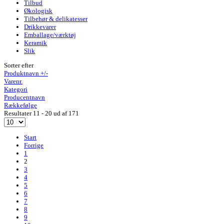
Tilbud
Økologisk
Tilbehør & delikatesser
Drikkevarer
Emballage/værktøj
Keramik
Slik
Sorter efter
Produktnavn +/-
Varenr.
Kategori
Producentnavn
Rækkefølge
Resultater 11 - 20 ud af 171
Start
Forrige
1
2
3
4
5
6
7
8
9