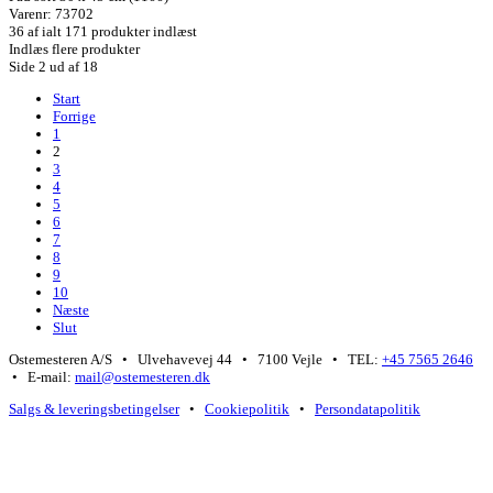
Varenr: 73702
36
af ialt 171 produkter indlæst
Indlæs flere produkter
Side 2 ud af 18
Start
Forrige
1
2
3
4
5
6
7
8
9
10
Næste
Slut
Ostemesteren A/S • Ulvehavevej 44 • 7100 Vejle • TEL:
+45 7565 2646
• E-mail:
mail@ostemesteren.dk
Salgs & leveringsbetingelser
•
Cookiepolitik
•
Persondatapolitik