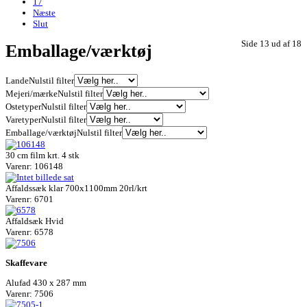
17
Næste
Slut
Side 13 ud af 18
Emballage/værktøj
Lande
Nulstil filter
Mejeri/mærke
Nulstil filter
Ostetyper
Nulstil filter
Varetyper
Nulstil filter
Emballage/værktøj
Nulstil filter
30 cm film krt. 4 stk
Varenr: 106148
Affaldssæk klar 700x1100mm 20rl/krt
Varenr: 6701
Affaldsæk Hvid
Varenr: 6578
Skaffevare
Alufad 430 x 287 mm
Varenr: 7506