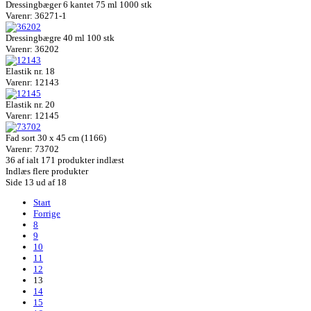
Dressingbæger 6 kantet 75 ml 1000 stk
Varenr: 36271-1
Dressingbægre 40 ml 100 stk
Varenr: 36202
Elastik nr. 18
Varenr: 12143
Elastik nr. 20
Varenr: 12145
Fad sort 30 x 45 cm (1166)
Varenr: 73702
36
af ialt 171 produkter indlæst
Indlæs flere produkter
Side 13 ud af 18
Start
Forrige
8
9
10
11
12
13
14
15