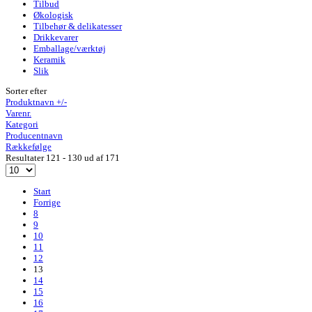
Tilbud
Økologisk
Tilbehør & delikatesser
Drikkevarer
Emballage/værktøj
Keramik
Slik
Sorter efter
Produktnavn +/-
Varenr.
Kategori
Producentnavn
Rækkefølge
Resultater 121 - 130 ud af 171
Start
Forrige
8
9
10
11
12
13
14
15
16