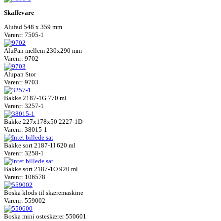
Skaffevare
Alufad 548 x 359 mm
Varenr: 7505-1
AluPan mellem 230x290 mm
Varenr: 9702
Alupan Stor
Varenr: 9703
Bakke 2187-1G 770 ml
Varenr: 3257-1
Bakke 227x178x50 2227-1D
Varenr: 38015-1
Bakke sort 2187-1I 620 ml
Varenr: 3258-1
Bakke sort 2187-1O 920 ml
Varenr: 106578
Boska klods til skæremaskine
Varenr: 559002
Boska mini osteskærer 550601