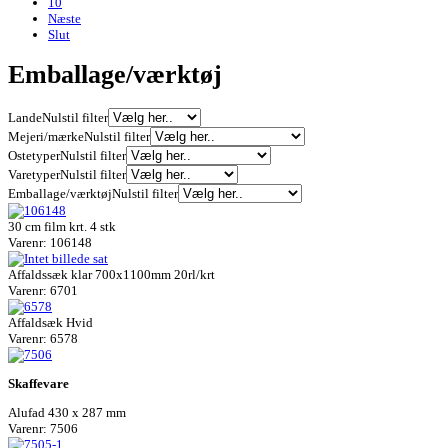
10
Næste
Slut
Emballage/værktøj
Lande
Nulstil filter
Mejeri/mærke
Nulstil filter
Ostetyper
Nulstil filter
Varetyper
Nulstil filter
Emballage/værktøj
Nulstil filter
30 cm film krt. 4 stk
Varenr: 106148
Affaldssæk klar 700x1100mm 20rl/krt
Varenr: 6701
Affaldsæk Hvid
Varenr: 6578
Skaffevare
Alufad 430 x 287 mm
Varenr: 7506