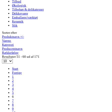
Tilbud
Økologisk
Tilbehør & delikatesser
Drikkevarer
Emballage/værktøj
Keramik
Slik
Sorter efter
Produktnavn +/-
Varenr.
Kategori
Producentnavn
Rækkefølge
Resultater 51 - 60 ud af 171
Start
Forrige
1
2
3
4
5
6
7
8
9