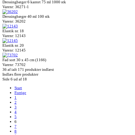
Dressingbæger 6 kantet 75 ml 1000 stk
Varenr: 36271-1
Dressingbægre 40 ml 100 stk
Varenr: 36202
Elastik nr. 18
Varenr: 12143
Elastik nr. 20
Varenr: 12145
Fad sort 30 x 45 cm (1166)
Varenr: 73702
36
af ialt 171 produkter indlæst
Indlæs flere produkter
Side 6 ud af 18
Start
Forrige
1
2
3
4
5
6
7
8