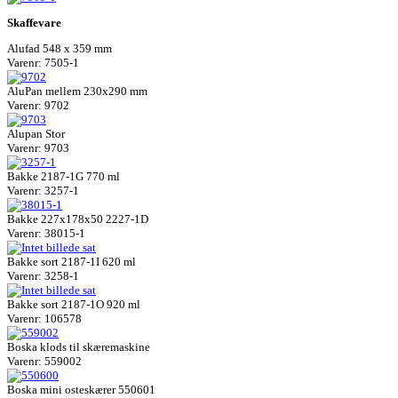
Skaffevare
Alufad 548 x 359 mm
Varenr: 7505-1
AluPan mellem 230x290 mm
Varenr: 9702
Alupan Stor
Varenr: 9703
Bakke 2187-1G 770 ml
Varenr: 3257-1
Bakke 227x178x50 2227-1D
Varenr: 38015-1
Bakke sort 2187-1I 620 ml
Varenr: 3258-1
Bakke sort 2187-1O 920 ml
Varenr: 106578
Boska klods til skæremaskine
Varenr: 559002
Boska mini osteskærer 550601