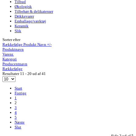
Tilbud
Økologisk
Tilbehør & delikatesser
Drikkevarer
Emballage/værktøj
Keramik
Slik
Sorter efter
Rækkefølge Produkt Navn +/-
Produktnavn
Varenr.
Kategori
Producentnavn
Rækkefølge
Resultater 11 - 20 ud af 41
Start
Forrige
1
2
3
4
5
Næste
Slut
Side 2 ud af 5