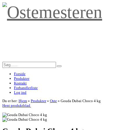
Forside
Produkter
Kontakt
Forhandlerliste
Log ind
Du er her:
Hjem
»
Produkter
»
Oste
»
Gouda Dubai Choco 4 kg
Hent produktblad
<< Tilbage til forrige side