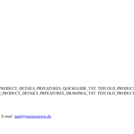
PRODUCT_DETAILS_PRFEATURES_QUICKGUIDE_TXT
TEFCOLD_PRODUCT
_PRODUCT_DETAILS_PRFEATURES_DRAWINGS_TXT
TEFCOLD_PRODUCT
E-mail:
mail@ostemesteren.dk