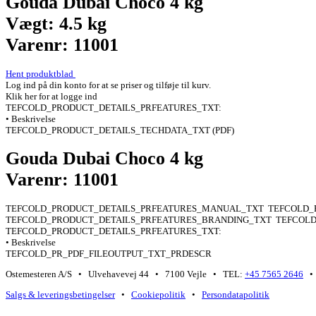
Gouda Dubai Choco 4 kg
Vægt: 4.5 kg
Varenr: 11001
Hent produktblad
Log ind på din konto for at se priser og tilføje til kurv.
Klik her for at logge ind
TEFCOLD_PRODUCT_DETAILS_PRFEATURES_TXT:
• Beskrivelse
TEFCOLD_PRODUCT_DETAILS_TECHDATA_TXT (PDF)
Gouda Dubai Choco 4 kg
Varenr: 11001
TEFCOLD_PRODUCT_DETAILS_PRFEATURES_MANUAL_TXT
TEFCOLD_
TEFCOLD_PRODUCT_DETAILS_PRFEATURES_BRANDING_TXT
TEFCOLD
TEFCOLD_PRODUCT_DETAILS_PRFEATURES_TXT:
• Beskrivelse
TEFCOLD_PR_PDF_FILEOUTPUT_TXT_PRDESCR
Ostemesteren A/S • Ulvehavevej 44 • 7100 Vejle • TEL:
+45 7565 2646
• 
Salgs & leveringsbetingelser
•
Cookiepolitik
•
Persondatapolitik