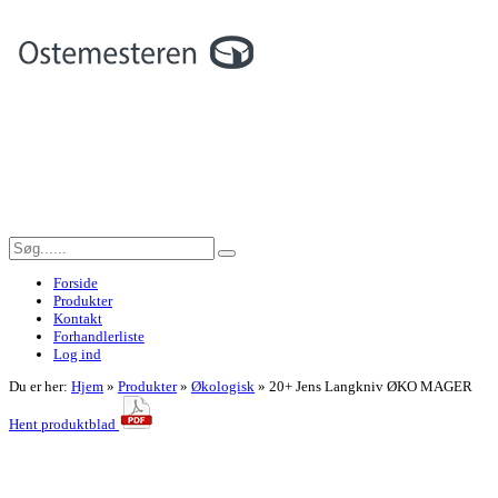
Forside
Produkter
Kontakt
Forhandlerliste
Log ind
Du er her:
Hjem
»
Produkter
»
Økologisk
»
20+ Jens Langkniv ØKO MAGER
Hent produktblad
<< Tilbage til forrige side