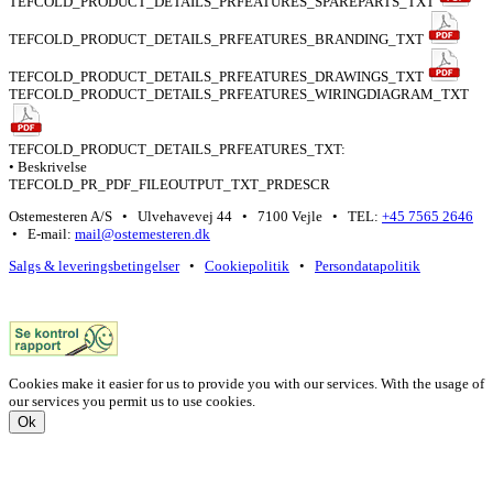
TEFCOLD_PRODUCT_DETAILS_PRFEATURES_SPAREPARTS_TXT
TEFCOLD_PRODUCT_DETAILS_PRFEATURES_BRANDING_TXT
TEFCOLD_PRODUCT_DETAILS_PRFEATURES_DRAWINGS_TXT
TEFCOLD_PRODUCT_DETAILS_PRFEATURES_WIRINGDIAGRAM_TXT
TEFCOLD_PRODUCT_DETAILS_PRFEATURES_TXT:
• Beskrivelse
TEFCOLD_PR_PDF_FILEOUTPUT_TXT_PRDESCR
Ostemesteren A/S • Ulvehavevej 44 • 7100 Vejle • TEL:
+45 7565 2646
• E-mail:
mail@ostemesteren.dk
Salgs & leveringsbetingelser
•
Cookiepolitik
•
Persondatapolitik
Cookies make it easier for us to provide you with our services. With the usage of
our services you permit us to use cookies.
Ok