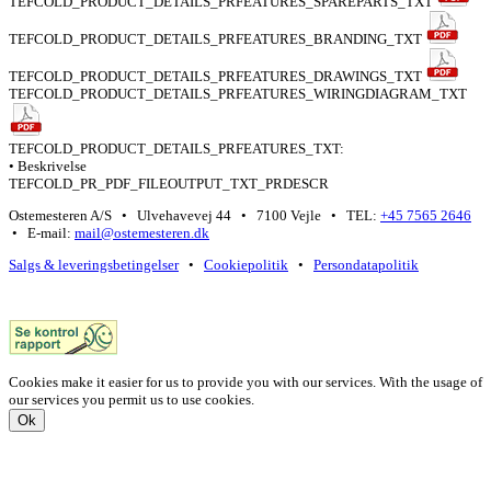
TEFCOLD_PRODUCT_DETAILS_PRFEATURES_SPAREPARTS_TXT
TEFCOLD_PRODUCT_DETAILS_PRFEATURES_BRANDING_TXT
TEFCOLD_PRODUCT_DETAILS_PRFEATURES_DRAWINGS_TXT
TEFCOLD_PRODUCT_DETAILS_PRFEATURES_WIRINGDIAGRAM_TXT
TEFCOLD_PRODUCT_DETAILS_PRFEATURES_TXT:
• Beskrivelse
TEFCOLD_PR_PDF_FILEOUTPUT_TXT_PRDESCR
Ostemesteren A/S • Ulvehavevej 44 • 7100 Vejle • TEL:
+45 7565 2646
• E-mail:
mail@ostemesteren.dk
Salgs & leveringsbetingelser
•
Cookiepolitik
•
Persondatapolitik
Cookies make it easier for us to provide you with our services. With the usage of
our services you permit us to use cookies.
Ok