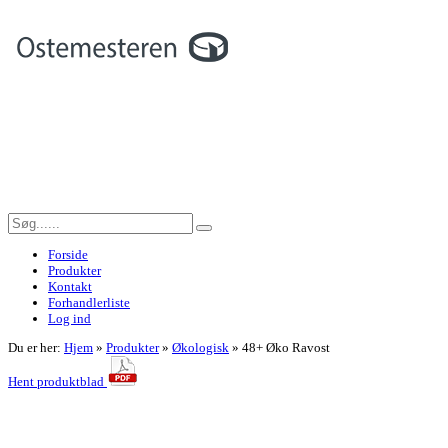
Forside
Produkter
Kontakt
Forhandlerliste
Log ind
Du er her:
Hjem
»
Produkter
»
Økologisk
»
48+ Øko Ravost
Hent produktblad
<< Tilbage til forrige side