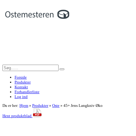
Forside
Produkter
Kontakt
Forhandlerliste
Log ind
Du er her:
Hjem
»
Produkter
»
Oste
»
45+ Jens Langkniv Øko
Hent produktblad
<< Tilbage til forrige side