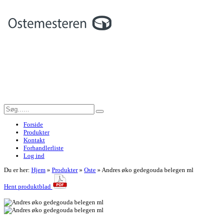
Forside
Produkter
Kontakt
Forhandlerliste
Log ind
Du er her:
Hjem
»
Produkter
»
Oste
»
Andres øko gedegouda belegen ml
Hent produktblad
<< Tilbage til forrige side