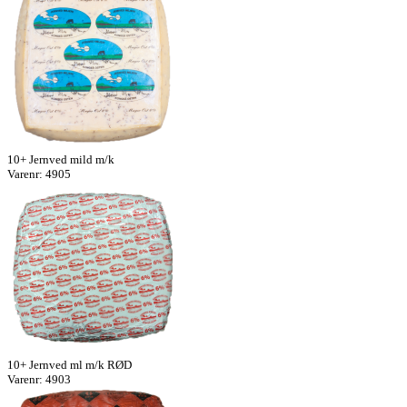
10+ Jernved mild m/k
Varenr: 4905
10+ Jernved ml m/k RØD
Varenr: 4903