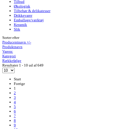
Tilbud
Økologisk
Tilbehør & delikatesser
Drikkevarer
Emballage/værktøj
Keramik
Slik
Sorter efter
Producentnavn +/-
Produktnavn
Varenr.
Kategori
Rækkefølge
Resultater 1 - 10 ud af 649
Start
Forrige
1
2
3
4
5
6
7
8
9