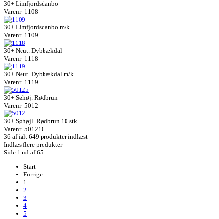
30+ Limfjordsdanbo
Varenr: 1108
30+ Limfjordsdanbo m/k
Varenr: 1109
30+ Neut. Dybbækdal
Varenr: 1118
30+ Neut. Dybbækdal m/k
Varenr: 1119
30+ Søhøj. Rødbrun
Varenr: 5012
30+ Søhøjl. Rødbrun 10 stk.
Varenr: 501210
36
af ialt 649 produkter indlæst
Indlæs flere produkter
Side 1 ud af 65
Start
Forrige
1
2
3
4
5