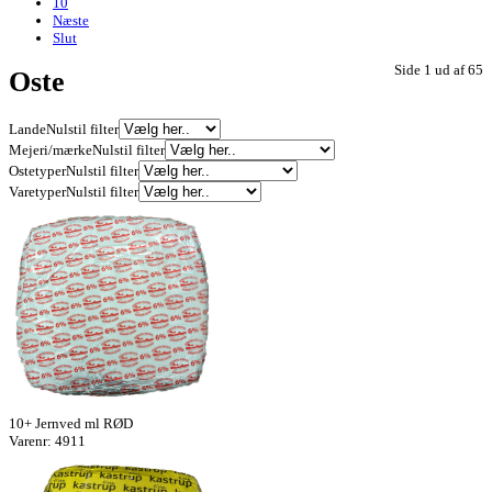
10
Næste
Slut
Side 1 ud af 65
Oste
Lande
Nulstil filter
Mejeri/mærke
Nulstil filter
Ostetyper
Nulstil filter
Varetyper
Nulstil filter
10+ Jernved ml RØD
Varenr: 4911