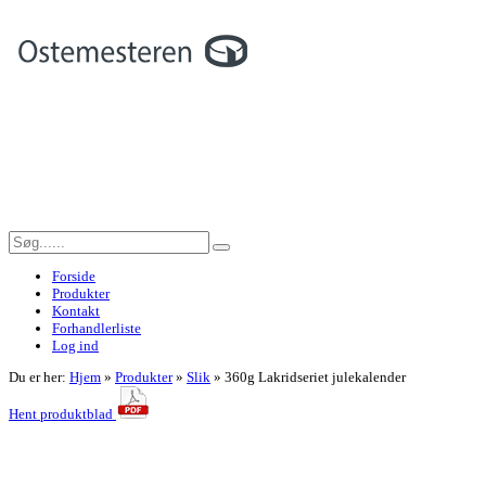
Forside
Produkter
Kontakt
Forhandlerliste
Log ind
Du er her:
Hjem
»
Produkter
»
Slik
»
360g Lakridseriet julekalender
Hent produktblad
<< Tilbage til forrige side