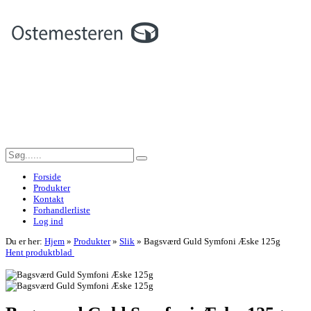
Forside
Produkter
Kontakt
Forhandlerliste
Log ind
Du er her:
Hjem
»
Produkter
»
Slik
»
Bagsværd Guld Symfoni Æske 125g
Hent produktblad
<< Tilbage til forrige side