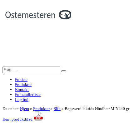
Forside
Produkter
Kontakt
Forhandlerliste
Log ind
Du er her:
Hjem
»
Produkter
»
Slik
»
Bagsværd lakrids Hindbær MINI 40 gr
Hent produktblad
<< Tilbage til forrige side