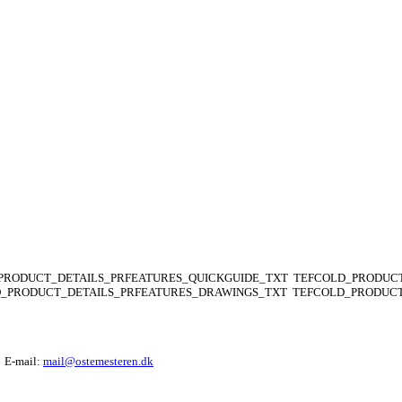
PRODUCT_DETAILS_PRFEATURES_QUICKGUIDE_TXT
TEFCOLD_PRODUCT
_PRODUCT_DETAILS_PRFEATURES_DRAWINGS_TXT
TEFCOLD_PRODUCT
E-mail:
mail@ostemesteren.dk