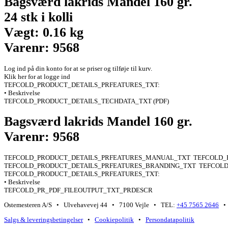
Bagsværd lakrids Mandel 160 gr.
24 stk i kolli
Vægt: 0.16 kg
Varenr: 9568
Log ind på din konto for at se priser og tilføje til kurv.
Klik her for at logge ind
TEFCOLD_PRODUCT_DETAILS_PRFEATURES_TXT:
• Beskrivelse
TEFCOLD_PRODUCT_DETAILS_TECHDATA_TXT (PDF)
Bagsværd lakrids Mandel 160 gr.
Varenr: 9568
TEFCOLD_PRODUCT_DETAILS_PRFEATURES_MANUAL_TXT
TEFCOLD_
TEFCOLD_PRODUCT_DETAILS_PRFEATURES_BRANDING_TXT
TEFCOLD
TEFCOLD_PRODUCT_DETAILS_PRFEATURES_TXT:
• Beskrivelse
TEFCOLD_PR_PDF_FILEOUTPUT_TXT_PRDESCR
Ostemesteren A/S • Ulvehavevej 44 • 7100 Vejle • TEL:
+45 7565 2646
• 
Salgs & leveringsbetingelser
•
Cookiepolitik
•
Persondatapolitik