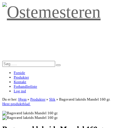
Forside
Produkter
Kontakt
Forhandlerliste
Log ind
Du er her:
Hjem
»
Produkter
»
Slik
»
Bagsværd lakrids Mandel 160 gr.
Hent produktblad
<< Tilbage til forrige side