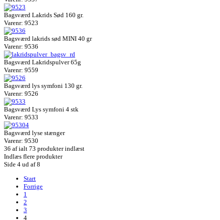
Bagsværd Lakrids Sød 160 gr.
Varenr: 9523
Bagsværd lakrids sød MINI 40 gr
Varenr: 9536
Bagsværd Lakridspulver 65g
Varenr: 9559
Bagsværd lys symfoni 130 gr.
Varenr: 9526
Bagsværd Lys symfoni 4 stk
Varenr: 9533
Bagsværd lyse stænger
Varenr: 9530
36
af ialt 73 produkter indlæst
Indlæs flere produkter
Side 4 ud af 8
Start
Forrige
1
2
3
4