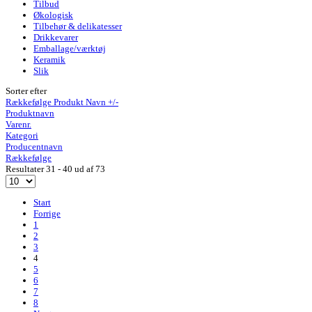
Tilbud
Økologisk
Tilbehør & delikatesser
Drikkevarer
Emballage/værktøj
Keramik
Slik
Sorter efter
Rækkefølge Produkt Navn +/-
Produktnavn
Varenr.
Kategori
Producentnavn
Rækkefølge
Resultater 31 - 40 ud af 73
Start
Forrige
1
2
3
4
5
6
7
8