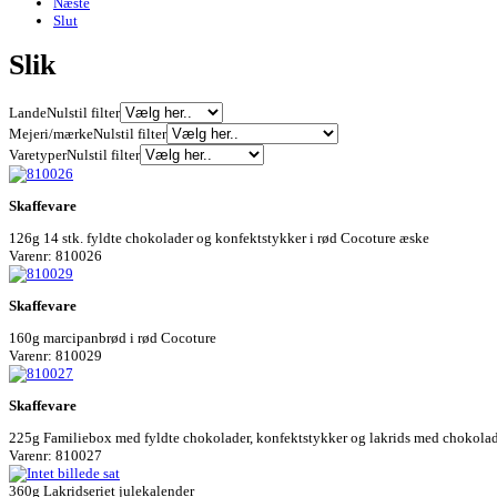
Næste
Slut
Slik
Lande
Nulstil filter
Mejeri/mærke
Nulstil filter
Varetyper
Nulstil filter
Skaffevare
126g 14 stk. fyldte chokolader og konfektstykker i rød Cocoture æske
Varenr: 810026
Skaffevare
160g marcipanbrød i rød Cocoture
Varenr: 810029
Skaffevare
225g Familiebox med fyldte chokolader, konfektstykker og lakrids med chokolad
Varenr: 810027
360g Lakridseriet julekalender