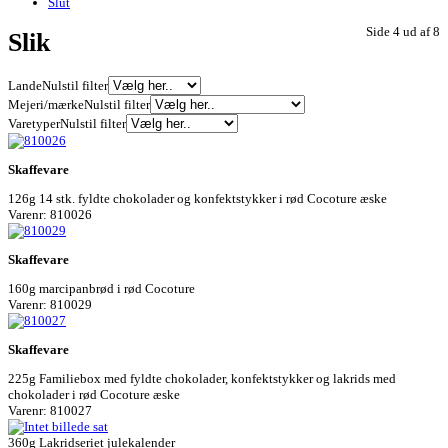
Slut
Side 4 ud af 8
Slik
Lande
Nulstil filter
Mejeri/mærke
Nulstil filter
Varetyper
Nulstil filter
Skaffevare
126g 14 stk. fyldte chokolader og konfektstykker i rød Cocoture æske
Varenr: 810026
Skaffevare
160g marcipanbrød i rød Cocoture
Varenr: 810029
Skaffevare
225g Familiebox med fyldte chokolader, konfektstykker og lakrids med
chokolader i rød Cocoture æske
Varenr: 810027
360g Lakridseriet julekalender