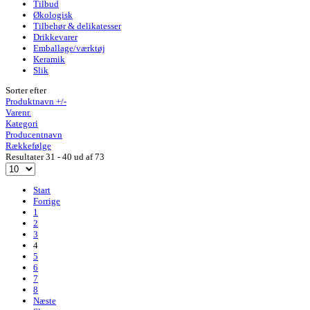
Tilbud
Økologisk
Tilbehør & delikatesser
Drikkevarer
Emballage/værktøj
Keramik
Slik
Sorter efter
Produktnavn +/-
Varenr.
Kategori
Producentnavn
Rækkefølge
Resultater 31 - 40 ud af 73
Start
Forrige
1
2
3
4
5
6
7
8
Næste