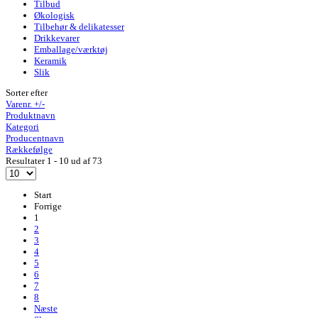
Tilbud
Økologisk
Tilbehør & delikatesser
Drikkevarer
Emballage/værktøj
Keramik
Slik
Sorter efter
Varenr. +/-
Produktnavn
Kategori
Producentnavn
Rækkefølge
Resultater 1 - 10 ud af 73
Start
Forrige
1
2
3
4
5
6
7
8
Næste