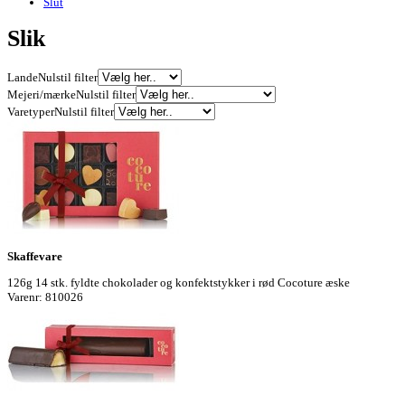
Slut
Slik
Lande
Nulstil filter
Mejeri/mærke
Nulstil filter
Varetyper
Nulstil filter
Skaffevare
126g 14 stk. fyldte chokolader og konfektstykker i rød Cocoture æske
Varenr: 810026