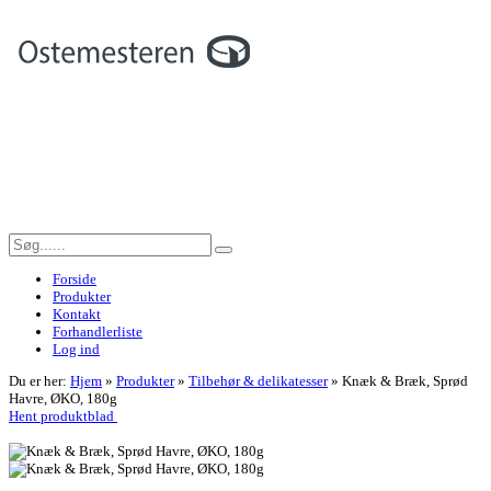
Forside
Produkter
Kontakt
Forhandlerliste
Log ind
Du er her:
Hjem
»
Produkter
»
Tilbehør & delikatesser
»
Knæk & Bræk, Sprød
Havre, ØKO, 180g
Hent produktblad
<< Tilbage til forrige side