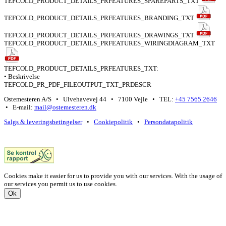
TEFCOLD_PRODUCT_DETAILS_PRFEATURES_SPAREPARTS_TXT
TEFCOLD_PRODUCT_DETAILS_PRFEATURES_BRANDING_TXT
TEFCOLD_PRODUCT_DETAILS_PRFEATURES_DRAWINGS_TXT
TEFCOLD_PRODUCT_DETAILS_PRFEATURES_WIRINGDIAGRAM_TXT
TEFCOLD_PRODUCT_DETAILS_PRFEATURES_TXT:
• Beskrivelse
TEFCOLD_PR_PDF_FILEOUTPUT_TXT_PRDESCR
Ostemesteren A/S • Ulvehavevej 44 • 7100 Vejle • TEL:
+45 7565 2646
• E-mail:
mail@ostemesteren.dk
Salgs & leveringsbetingelser
•
Cookiepolitik
•
Persondatapolitik
Cookies make it easier for us to provide you with our services. With the usage of
our services you permit us to use cookies.
Ok