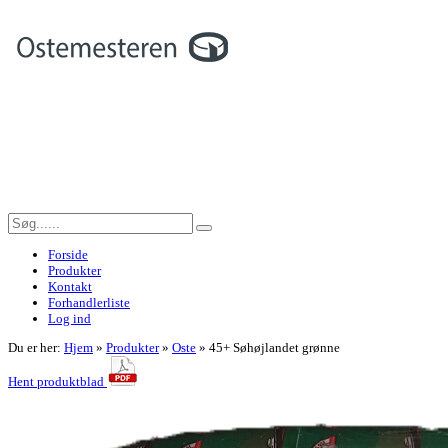
Forside
Produkter
Kontakt
Forhandlerliste
Log ind
Du er her:
Hjem
»
Produkter
»
Oste
»
45+ Søhøjlandet grønne
Hent produktblad
<< Tilbage til forrige side