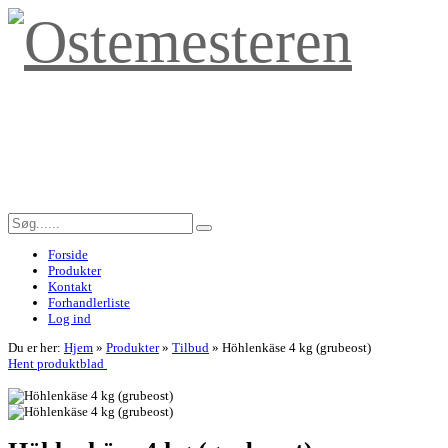
Forside
Produkter
Kontakt
Forhandlerliste
Log ind
Du er her:
Hjem
»
Produkter
»
Tilbud
»
Höhlenkäse 4 kg (grubeost)
Hent produktblad
<< Tilbage til forrige side