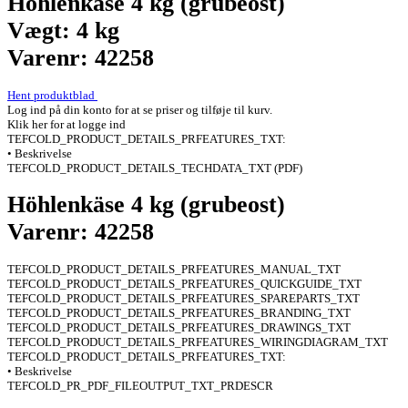
Höhlenkäse 4 kg (grubeost)
Vægt: 4 kg
Varenr: 42258
Hent produktblad
Log ind på din konto for at se priser og tilføje til kurv.
Klik her for at logge ind
TEFCOLD_PRODUCT_DETAILS_PRFEATURES_TXT:
• Beskrivelse
TEFCOLD_PRODUCT_DETAILS_TECHDATA_TXT (PDF)
Höhlenkäse 4 kg (grubeost)
Varenr: 42258
TEFCOLD_PRODUCT_DETAILS_PRFEATURES_MANUAL_TXT
TEFCOLD_PRODUCT_DETAILS_PRFEATURES_QUICKGUIDE_TXT
TEFCOLD_PRODUCT_DETAILS_PRFEATURES_SPAREPARTS_TXT
TEFCOLD_PRODUCT_DETAILS_PRFEATURES_BRANDING_TXT
TEFCOLD_PRODUCT_DETAILS_PRFEATURES_DRAWINGS_TXT
TEFCOLD_PRODUCT_DETAILS_PRFEATURES_WIRINGDIAGRAM_TXT
TEFCOLD_PRODUCT_DETAILS_PRFEATURES_TXT:
• Beskrivelse
TEFCOLD_PR_PDF_FILEOUTPUT_TXT_PRDESCR