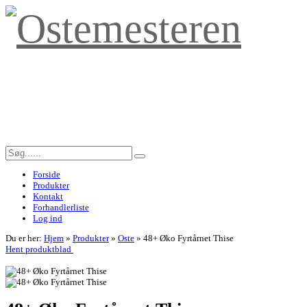
Forside
Produkter
Kontakt
Forhandlerliste
Log ind
Du er her:
Hjem
»
Produkter
»
Oste
»
48+ Øko Fyrtårnet Thise
Hent produktblad
<< Tilbage til forrige side