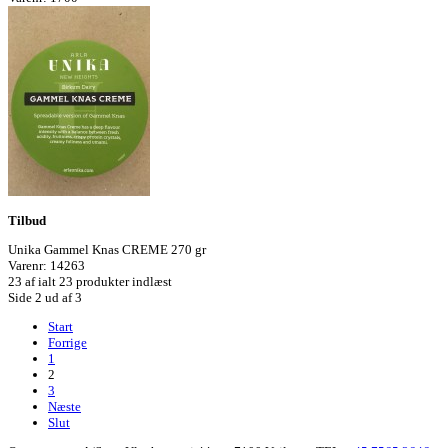
Tilbud
Unika Gammel Knas CREME 270 gr
Varenr: 14263
23
af ialt 23 produkter indlæst
Side 2 ud af 3
Start
Forrige
1
2
3
Næste
Slut