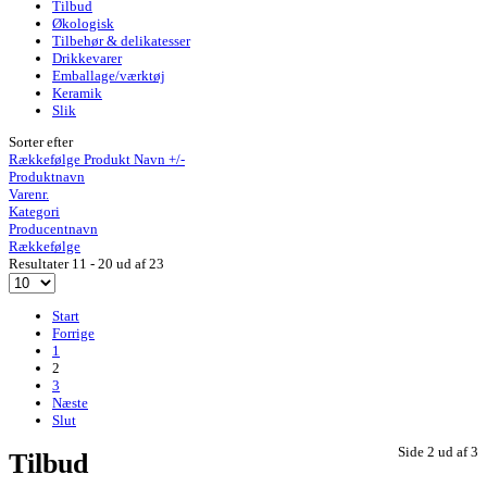
Tilbud
Økologisk
Tilbehør & delikatesser
Drikkevarer
Emballage/værktøj
Keramik
Slik
Sorter efter
Rækkefølge Produkt Navn +/-
Produktnavn
Varenr.
Kategori
Producentnavn
Rækkefølge
Resultater 11 - 20 ud af 23
Start
Forrige
1
2
3
Næste
Slut
Side 2 ud af 3
Tilbud