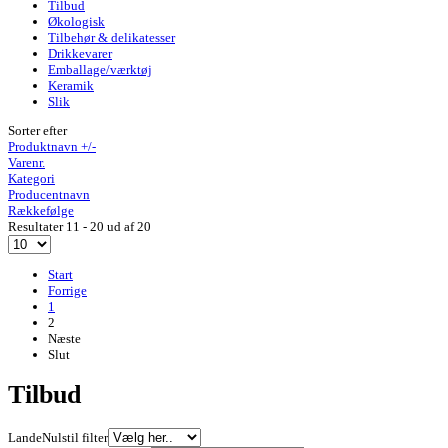
Tilbud
Økologisk
Tilbehør & delikatesser
Drikkevarer
Emballage/værktøj
Keramik
Slik
Sorter efter
Produktnavn +/-
Varenr.
Kategori
Producentnavn
Rækkefølge
Resultater 11 - 20 ud af 20
Start
Forrige
1
2
Næste
Slut
Tilbud
Lande
Nulstil filter