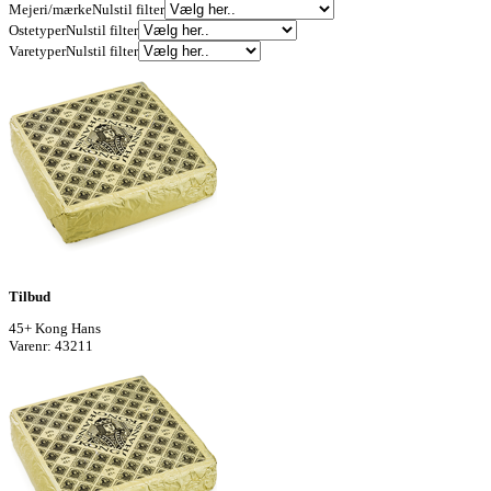
Mejeri/mærke
Nulstil filter
Ostetyper
Nulstil filter
Varetyper
Nulstil filter
Tilbud
45+ Kong Hans
Varenr: 43211