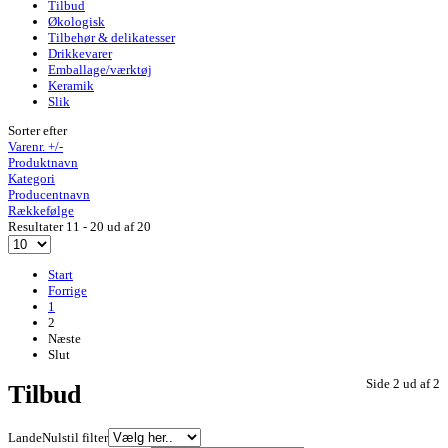
Tilbud
Økologisk
Tilbehør & delikatesser
Drikkevarer
Emballage/værktøj
Keramik
Slik
Sorter efter
Varenr. +/-
Produktnavn
Kategori
Producentnavn
Rækkefølge
Resultater 11 - 20 ud af 20
Start
Forrige
1
2
Næste
Slut
Side 2 ud af 2
Tilbud
Lande
Nulstil filter