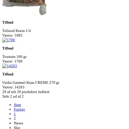
Tilbud
Tollund Kræm 1/4
Varenr: 1083
Tilbud
Tourtain 160 gr
Varenr: 1700
Tilbud
Unika Gammel Knas CREME 270 gr
Varenr: 14263
20
af ialt 20 produkter indlæst
Side 2 ud af 2
Start
Forrige
1
2
Næste
Slut