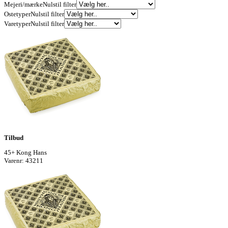
Mejeri/mærke
Nulstil filter
Ostetyper
Nulstil filter
Varetyper
Nulstil filter
Tilbud
45+ Kong Hans
Varenr: 43211