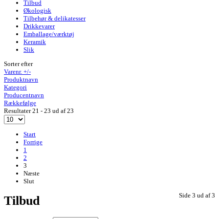
Tilbud
Økologisk
Tilbehør & delikatesser
Drikkevarer
Emballage/værktøj
Keramik
Slik
Sorter efter
Varenr. +/-
Produktnavn
Kategori
Producentnavn
Rækkefølge
Resultater 21 - 23 ud af 23
Start
Forrige
1
2
3
Næste
Slut
Side 3 ud af 3
Tilbud