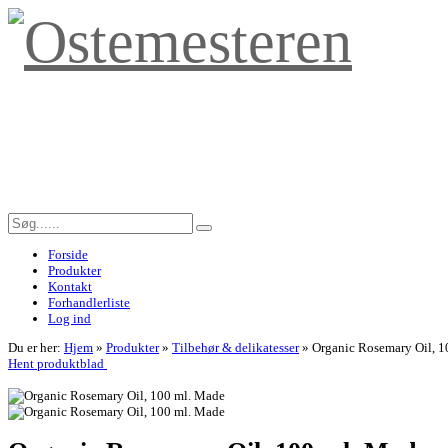
Forside
Produkter
Kontakt
Forhandlerliste
Log ind
Du er her:
Hjem
»
Produkter
»
Tilbehør & delikatesser
»
Organic Rosemary Oil, 1
Hent produktblad
<< Tilbage til forrige side