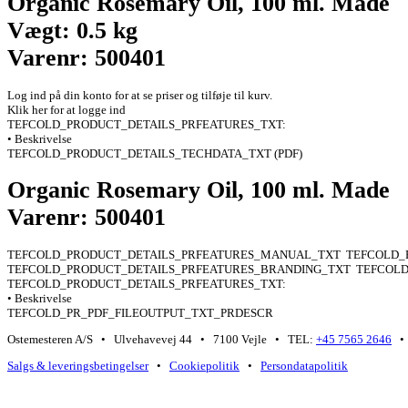
Organic Rosemary Oil, 100 ml. Made
Vægt: 0.5 kg
Varenr: 500401
Log ind på din konto for at se priser og tilføje til kurv.
Klik her for at logge ind
TEFCOLD_PRODUCT_DETAILS_PRFEATURES_TXT:
• Beskrivelse
TEFCOLD_PRODUCT_DETAILS_TECHDATA_TXT (PDF)
Organic Rosemary Oil, 100 ml. Made
Varenr: 500401
TEFCOLD_PRODUCT_DETAILS_PRFEATURES_MANUAL_TXT
TEFCOLD_
TEFCOLD_PRODUCT_DETAILS_PRFEATURES_BRANDING_TXT
TEFCOLD
TEFCOLD_PRODUCT_DETAILS_PRFEATURES_TXT:
• Beskrivelse
TEFCOLD_PR_PDF_FILEOUTPUT_TXT_PRDESCR
Ostemesteren A/S • Ulvehavevej 44 • 7100 Vejle • TEL:
+45 7565 2646
• 
Salgs & leveringsbetingelser
•
Cookiepolitik
•
Persondatapolitik