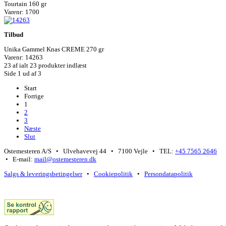
Tourtain 160 gr
Varenr: 1700
Tilbud
Unika Gammel Knas CREME 270 gr
Varenr: 14263
23
af ialt 23 produkter indlæst
Side 1 ud af 3
Start
Forrige
1
2
3
Næste
Slut
Ostemesteren A/S • Ulvehavevej 44 • 7100 Vejle • TEL:
+45 7565 2646
• E-mail:
mail@ostemesteren.dk
Salgs & leveringsbetingelser
•
Cookiepolitik
•
Persondatapolitik