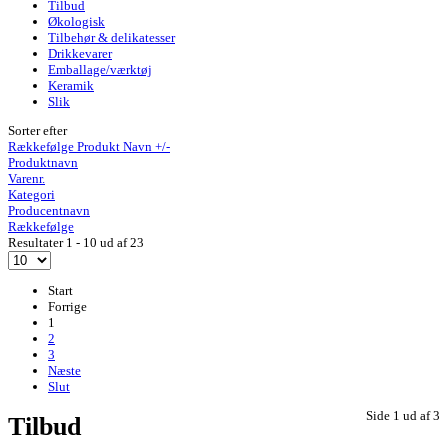
Tilbud
Økologisk
Tilbehør & delikatesser
Drikkevarer
Emballage/værktøj
Keramik
Slik
Sorter efter
Rækkefølge Produkt Navn +/-
Produktnavn
Varenr.
Kategori
Producentnavn
Rækkefølge
Resultater 1 - 10 ud af 23
Start
Forrige
1
2
3
Næste
Slut
Side 1 ud af 3
Tilbud