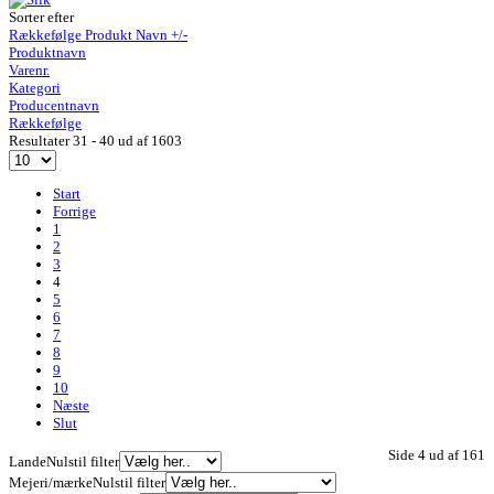
Sorter efter
Rækkefølge Produkt Navn +/-
Produktnavn
Varenr.
Kategori
Producentnavn
Rækkefølge
Resultater 31 - 40 ud af 1603
Start
Forrige
1
2
3
4
5
6
7
8
9
10
Næste
Slut
Side 4 ud af 161
Lande
Nulstil filter
Mejeri/mærke
Nulstil filter