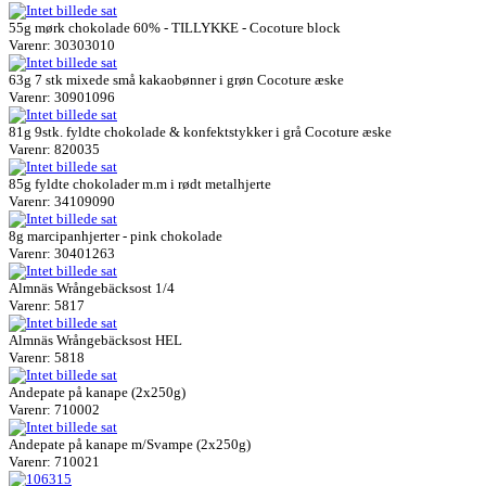
55g mørk chokolade 60% - TILLYKKE - Cocoture block
Varenr: 30303010
63g 7 stk mixede små kakaobønner i grøn Cocoture æske
Varenr: 30901096
81g 9stk. fyldte chokolade & konfektstykker i grå Cocoture æske
Varenr: 820035
85g fyldte chokolader m.m i rødt metalhjerte
Varenr: 34109090
8g marcipanhjerter - pink chokolade
Varenr: 30401263
Almnäs Wrångebäcksost 1/4
Varenr: 5817
Almnäs Wrångebäcksost HEL
Varenr: 5818
Andepate på kanape (2x250g)
Varenr: 710002
Andepate på kanape m/Svampe (2x250g)
Varenr: 710021