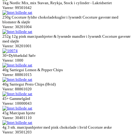
1kg Nordic Mix, mix Stavan, Reykja, Stock i cylinder - Lakridseriet
Varenr: 99501642
250g Cocoture fyldte chokoladekugler i lyserødt Cocoture gaverør med
blomster & sløjfe
Varenr: 30201004
252g 12g pink marcipanhjerter & lyserøde mandler i lyserødt Cocoture gaverør
med sløjfe
Varenr: 30201001
30+Dybbækdal Sølv
Varenr: 1000
40g Sarriegui Lemon & Pepper Chips
Varenr: 88861015
40g Sarriegui Pesto Chips (Hvid)
Varenr: 88861020
45+ Gammelgård
Varenr: 10000043
45g Marcipan hjerte
Varenr: 30401110
4g 3 stk. marcipanhjerter med pink chokolade i hvid Cocoture æske
Varenr: 30501203