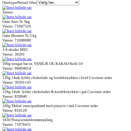
Ostetyper
Nulstil filter
Varenr:
Grøn Anis Te 3kg
Varenr: 71007520
Grøn Mormor Te 3 kg
Varenr: 71008080
1/4 skinke MEC
Varenr: 30201
100g nougat bar m. VANILJE OG KAKAO Kolli 10
Varenr: 99404014
126g 14stk fyldte chokolade og konfektstykker i hvid Cocoture æske
Varenr: 30501145
126g 14stk. fyldte chokolader & konfektstykker i grå Cocoture æske
Varenr: 820040
160g 'Dubai' marcipanbrød med pistacie i rød Cocoture æske
Varenr: 810129
1830 Pistacienøddesmørepålæg
Varenr: 71076451