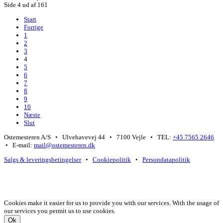
Side 4 ud af 161
Start
Forrige
1
2
3
4
5
6
7
8
9
10
Næste
Slut
Ostemesteren A/S • Ulvehavevej 44 • 7100 Vejle • TEL:
+45 7565 2646
• E-mail:
mail@ostemesteren.dk
Salgs & leveringsbetingelser
•
Cookiepolitik
•
Persondatapolitik
Cookies make it easier for us to provide you with our services. With the usage of
our services you permit us to use cookies.
Ok