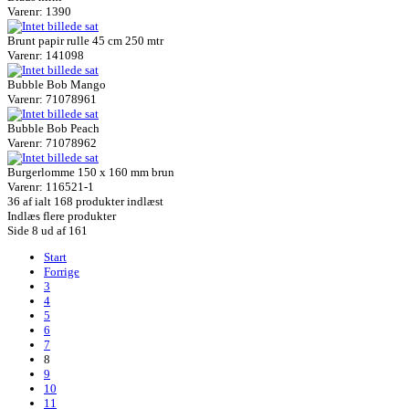
Varenr: 1390
Brunt papir rulle 45 cm 250 mtr
Varenr: 141098
Bubble Bob Mango
Varenr: 71078961
Bubble Bob Peach
Varenr: 71078962
Burgerlomme 150 x 160 mm brun
Varenr: 116521-1
36
af ialt 168 produkter indlæst
Indlæs flere produkter
Side 8 ud af 161
Start
Forrige
3
4
5
6
7
8
9
10
11