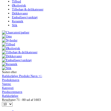
Tilbud
Økologisk
Tilbehør & delikatesser
Drikkevarer
Emballage/værktøj
Keramik
Slik
Sorter efter
Rækkefølge Produkt Navn +/-
Produktnavn
Varenr.
Kategori
Producentnavn
Rækkefølge
Resultater 71 - 80 ud af 1603