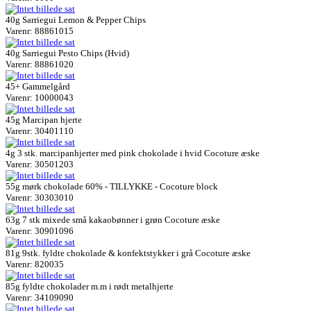
40g Sarriegui Lemon & Pepper Chips
Varenr: 88861015
40g Sarriegui Pesto Chips (Hvid)
Varenr: 88861020
45+ Gammelgård
Varenr: 10000043
45g Marcipan hjerte
Varenr: 30401110
4g 3 stk. marcipanhjerter med pink chokolade i hvid Cocoture æske
Varenr: 30501203
55g mørk chokolade 60% - TILLYKKE - Cocoture block
Varenr: 30303010
63g 7 stk mixede små kakaobønner i grøn Cocoture æske
Varenr: 30901096
81g 9stk. fyldte chokolade & konfektstykker i grå Cocoture æske
Varenr: 820035
85g fyldte chokolader m.m i rødt metalhjerte
Varenr: 34109090