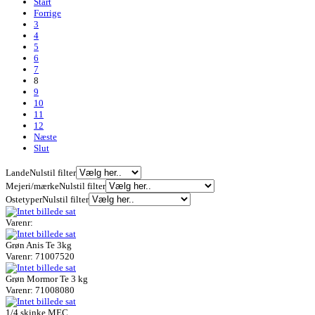
Start
Forrige
3
4
5
6
7
8
9
10
11
12
Næste
Slut
Lande
Nulstil filter
Mejeri/mærke
Nulstil filter
Ostetyper
Nulstil filter
Varenr:
Grøn Anis Te 3kg
Varenr: 71007520
Grøn Mormor Te 3 kg
Varenr: 71008080
1/4 skinke MEC