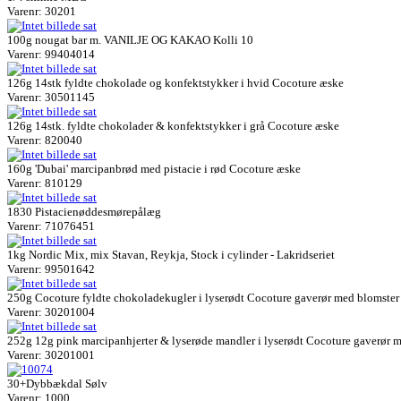
Varenr: 30201
100g nougat bar m. VANILJE OG KAKAO Kolli 10
Varenr: 99404014
126g 14stk fyldte chokolade og konfektstykker i hvid Cocoture æske
Varenr: 30501145
126g 14stk. fyldte chokolader & konfektstykker i grå Cocoture æske
Varenr: 820040
160g 'Dubai' marcipanbrød med pistacie i rød Cocoture æske
Varenr: 810129
1830 Pistacienøddesmørepålæg
Varenr: 71076451
1kg Nordic Mix, mix Stavan, Reykja, Stock i cylinder - Lakridseriet
Varenr: 99501642
250g Cocoture fyldte chokoladekugler i lyserødt Cocoture gaverør med blomster 
Varenr: 30201004
252g 12g pink marcipanhjerter & lyserøde mandler i lyserødt Cocoture gaverør m
Varenr: 30201001
30+Dybbækdal Sølv
Varenr: 1000