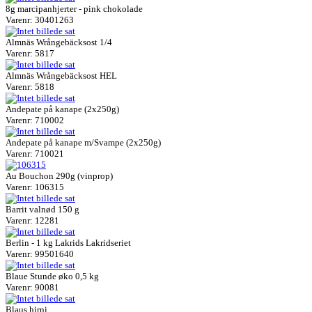
8g marcipanhjerter - pink chokolade
Varenr: 30401263
Almnäs Wrångebäcksost 1/4
Varenr: 5817
Almnäs Wrångebäcksost HEL
Varenr: 5818
Andepate på kanape (2x250g)
Varenr: 710002
Andepate på kanape m/Svampe (2x250g)
Varenr: 710021
Au Bouchon 290g (vinprop)
Varenr: 106315
Barrit valnød 150 g
Varenr: 12281
Berlin - 1 kg Lakrids Lakridseriet
Varenr: 99501640
Blaue Stunde øko 0,5 kg
Varenr: 90081
Blaus hirni