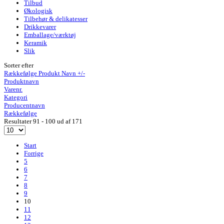
Tilbud
Økologisk
Tilbehør & delikatesser
Drikkevarer
Emballage/værktøj
Keramik
Slik
Sorter efter
Rækkefølge Produkt Navn +/-
Produktnavn
Varenr.
Kategori
Producentnavn
Rækkefølge
Resultater 91 - 100 ud af 171
Start
Forrige
5
6
7
8
9
10
11
12