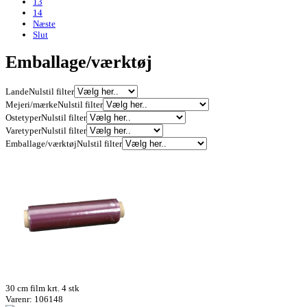
13
14
Næste
Slut
Emballage/værktøj
Lande
Nulstil filter
Mejeri/mærke
Nulstil filter
Ostetyper
Nulstil filter
Varetyper
Nulstil filter
Emballage/værktøj
Nulstil filter
30 cm film krt. 4 stk
Varenr: 106148